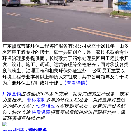
广东熙霖节能环保工程咨询服务有限公司成立于2011年，由多
名环境工程专业的博士、硕士共同创立，是一家技术型的专业
环保治理服务提供商，长期致力于污水处理及回用工程技术开
发、设计、施工、调试、运营管理等全程服务，同时承接各类
废气粉尘、治理工程和相关环保办证业务。 公司员工主要以
环境工程专业本科以上学历人才组成，其中公司领导及骨干均
为注册环保工程师或注册建...
【查看详情】
厂家直销
占地面积1000多平方米，拥有先进的生产设备，技术
力量雄厚。
非标定制
多年的环保工程经验，为您量身打造适
合的解决方案；
快速相应
方案定制完成后，快速进行设备到
位，快速实施
售后保障
项目完成后续持续进行跟踪监控，保
证环保项目持续达标
service
熙霖 ·
预约服务