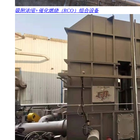
吸附浓缩+催化燃烧（RCO）组合设备