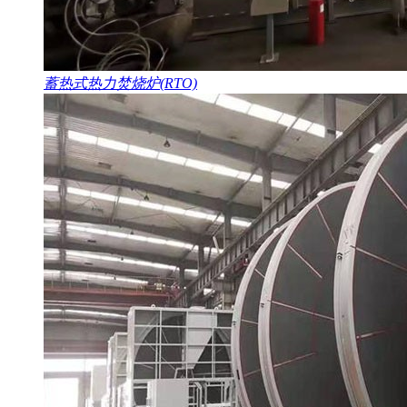
蓄热式热力焚烧炉(RTO)