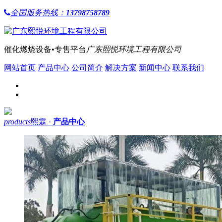
全国服务热线：
13798758789
催化燃烧设备•专售平台
广东熙悦环境工程有限公司
网站首页
产品中心
公司简介
解决方案
新闻中心
联系我们
products
熙霖 ·
产品中心