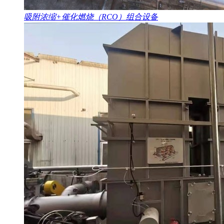
吸附浓缩+催化燃烧（RCO）组合设备