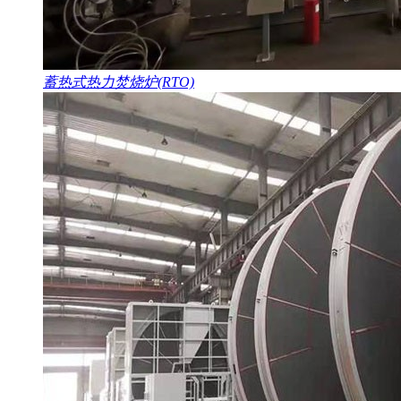
蓄热式热力焚烧炉(RTO)