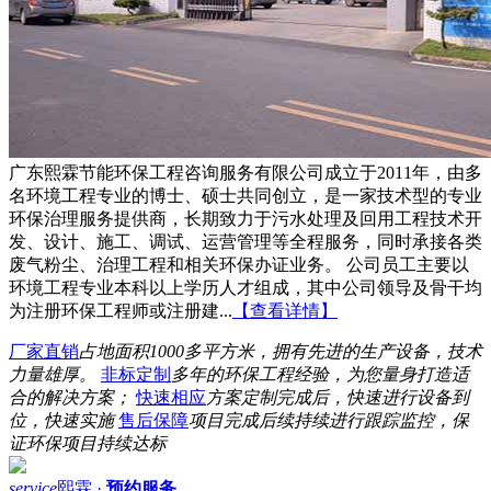
广东熙霖节能环保工程咨询服务有限公司成立于2011年，由多
名环境工程专业的博士、硕士共同创立，是一家技术型的专业
环保治理服务提供商，长期致力于污水处理及回用工程技术开
发、设计、施工、调试、运营管理等全程服务，同时承接各类
废气粉尘、治理工程和相关环保办证业务。 公司员工主要以
环境工程专业本科以上学历人才组成，其中公司领导及骨干均
为注册环保工程师或注册建...
【查看详情】
厂家直销
占地面积1000多平方米，拥有先进的生产设备，技术
力量雄厚。
非标定制
多年的环保工程经验，为您量身打造适
合的解决方案；
快速相应
方案定制完成后，快速进行设备到
位，快速实施
售后保障
项目完成后续持续进行跟踪监控，保
证环保项目持续达标
service
熙霖 ·
预约服务