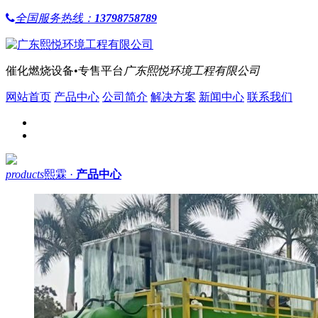
全国服务热线：
13798758789
催化燃烧设备•专售平台
广东熙悦环境工程有限公司
网站首页
产品中心
公司简介
解决方案
新闻中心
联系我们
products
熙霖 ·
产品中心