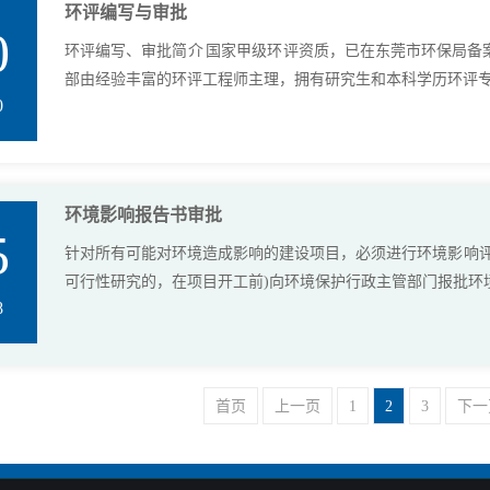
环评编写与审批
0
环评编写、审批简介 国家甲级环评资质，已在东莞市环保局备
部由经验丰富的环评工程师主理，拥有研究生和本科学历环评专业
0
环境影响报告书审批
5
针对所有可能对环境造成影响的建设项目，必须进行环境影响评
可行性研究的，在项目开工前)向环境保护行政主管部门报批环境影
8
首页
上一页
1
2
3
下一