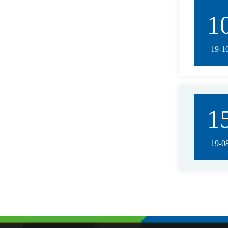
1
19-1
1
19-0