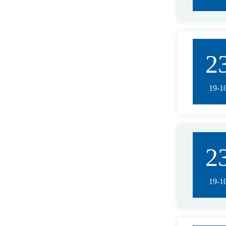
2
19-1
2
19-1