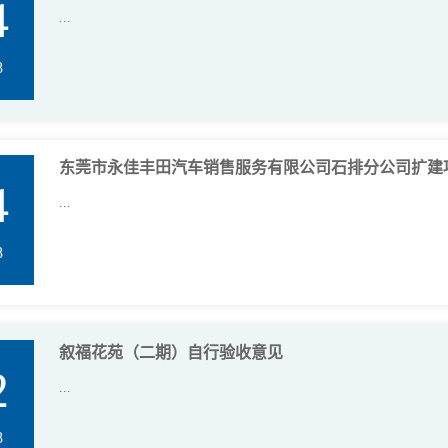
4
...
8
东莞市永佳丰田汽车销售服务有限公司石排分公司扩建
4
...
8
叙福花苑（二期）自行验收意见
2
...
8