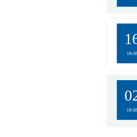
1
18-0
0
18-0